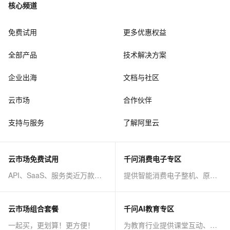
核心频道
免费试用
更多优惠权益
全部产品
技术解决方案
企业出海
文档与社区
云市场
合作伙伴
支持与服务
了解阿里云
云市场免费试用
千问消费电子专区
API、SaaS、服务类近万款商品免费试！
提供智能消费电子整机、原子能力等AI方案
云市场组合套餐
千问AI教育专区
一起买，更划算！更方便！
为教育行业提供课堂互动、课程制作等AI方案