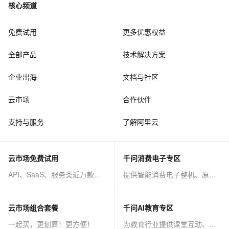
核心频道
免费试用
更多优惠权益
全部产品
技术解决方案
企业出海
文档与社区
云市场
合作伙伴
支持与服务
了解阿里云
云市场免费试用
千问消费电子专区
API、SaaS、服务类近万款商品免费试！
提供智能消费电子整机、原子能力等AI方案
云市场组合套餐
千问AI教育专区
一起买，更划算！更方便！
为教育行业提供课堂互动、课程制作等AI方案