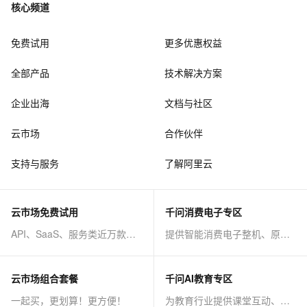
核心频道
免费试用
更多优惠权益
全部产品
技术解决方案
企业出海
文档与社区
云市场
合作伙伴
支持与服务
了解阿里云
云市场免费试用
千问消费电子专区
API、SaaS、服务类近万款商品免费试！
提供智能消费电子整机、原子能力等AI方案
云市场组合套餐
千问AI教育专区
一起买，更划算！更方便！
为教育行业提供课堂互动、课程制作等AI方案