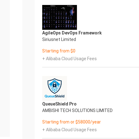
AgileOps DevOps Framework
Siriusnet Limited
Starting from $0
+ Alibaba Cloud Usage Fees
QueueShield Pro
AMBISHI TECH SOLUTIONS LIMITED
Starting from or $58000/year
+ Alibaba Cloud Usage Fees