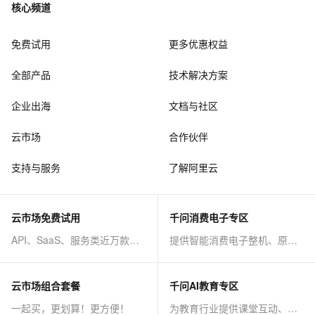
核心频道
免费试用
更多优惠权益
全部产品
技术解决方案
企业出海
文档与社区
云市场
合作伙伴
支持与服务
了解阿里云
云市场免费试用
千问消费电子专区
API、SaaS、服务类近万款商品免费试！
提供智能消费电子整机、原子能力等AI方案
云市场组合套餐
千问AI教育专区
一起买，更划算！更方便！
为教育行业提供课堂互动、课程制作等AI方案