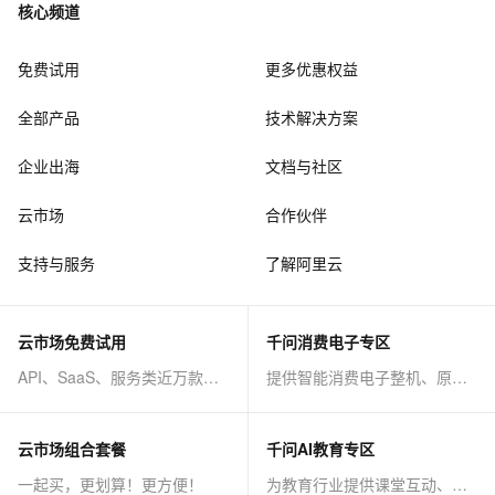
核心频道
免费试用
更多优惠权益
全部产品
技术解决方案
企业出海
文档与社区
云市场
合作伙伴
支持与服务
了解阿里云
云市场免费试用
千问消费电子专区
API、SaaS、服务类近万款商品免费试！
提供智能消费电子整机、原子能力等AI方案
云市场组合套餐
千问AI教育专区
一起买，更划算！更方便！
为教育行业提供课堂互动、课程制作等AI方案