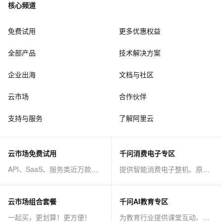
核心频道
免费试用
更多优惠权益
全部产品
技术解决方案
企业出海
文档与社区
云市场
合作伙伴
支持与服务
了解阿里云
云市场免费试用
千问消费电子专区
API、SaaS、服务类近万款商品免费试！
提供智能消费电子整机、原子能力等AI方案
云市场组合套餐
千问AI教育专区
一起买，更划算！更方便！
为教育行业提供课堂互动、课程制作等AI方案