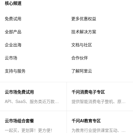
核心频道
免费试用
更多优惠权益
全部产品
技术解决方案
企业出海
文档与社区
云市场
合作伙伴
支持与服务
了解阿里云
云市场免费试用
千问消费电子专区
API、SaaS、服务类近万款商品免费试！
提供智能消费电子整机、原子能力等AI方案
云市场组合套餐
千问AI教育专区
一起买，更划算！更方便！
为教育行业提供课堂互动、课程制作等AI方案