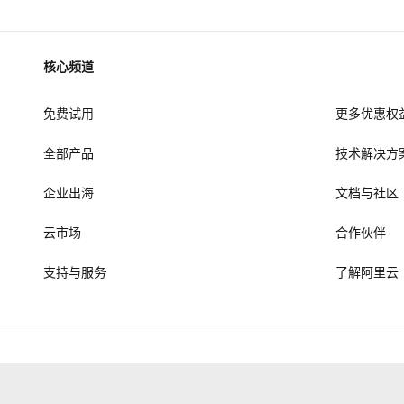
大数据开发治理平台 Data
AI 产品 免费试用
网络
安全
云开发大赛
Tableau 订阅
1亿+ 大模型 tokens 和 
可观测
入门学习赛
中间件
AI空中课堂在线直播课
核心频道
云防火墙
140+云产品 免费试用
大模型服务
上云与迁云
云原生的云上边界网络安全
产品新客免费试用，最长1
数据库
生态解决方案
免费试用
更多优惠权
千问AI平台-Token Plan
企业出海
大模型ACA认证体验
大数据计算
助力企业全员 AI 认知与能
行业生态解决方案
全部产品
技术解决方
政企业务
媒体服务
千问AI平台-模型体验
开发者生态解决方案
企业出海
文档与社区
在线体验全尺寸、多种模态
企业服务与云通信
AI 开发和 AI 应用解决
Happy 系列大模型
云市场
合作伙伴
域名与网站
支持与服务
了解阿里云
终端用户计算
Serverless
大模型解决方案
开发工具
快速部署 Dify，高效搭建 
迁移与运维管理