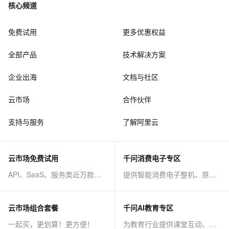
核心频道
免费试用
更多优惠权益
全部产品
技术解决方案
企业出海
文档与社区
云市场
合作伙伴
支持与服务
了解阿里云
云市场免费试用
千问消费电子专区
API、SaaS、服务类近万款商品免费试！
提供智能消费电子整机、原子能力等AI方案
云市场组合套餐
千问AI教育专区
一起买，更划算！更方便！
为教育行业提供课堂互动、课程制作等AI方案