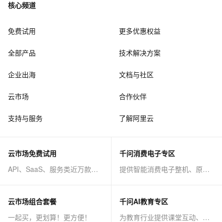
核心频道
免费试用
更多优惠权益
全部产品
技术解决方案
企业出海
文档与社区
云市场
合作伙伴
支持与服务
了解阿里云
云市场免费试用
千问消费电子专区
API、SaaS、服务类近万款商品免费试！
提供智能消费电子整机、原子能力等AI方案
云市场组合套餐
千问AI教育专区
一起买，更划算！更方便！
为教育行业提供课堂互动、课程制作等AI方案