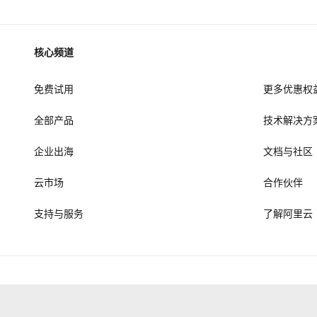
大数据开发治理平台 Data
AI 产品 免费试用
网络
安全
云开发大赛
Tableau 订阅
1亿+ 大模型 tokens 和 
可观测
入门学习赛
中间件
AI空中课堂在线直播课
核心频道
云防火墙
140+云产品 免费试用
大模型服务
上云与迁云
云原生的云上边界网络安全
产品新客免费试用，最长1
数据库
生态解决方案
免费试用
更多优惠权
千问AI平台-Token Plan
企业出海
大模型ACA认证体验
大数据计算
助力企业全员 AI 认知与能
行业生态解决方案
全部产品
技术解决方
政企业务
媒体服务
千问AI平台-模型体验
开发者生态解决方案
企业出海
文档与社区
在线体验全尺寸、多种模态
企业服务与云通信
AI 开发和 AI 应用解决
Happy 系列大模型
云市场
合作伙伴
域名与网站
支持与服务
了解阿里云
终端用户计算
Serverless
大模型解决方案
开发工具
快速部署 Dify，高效搭建 
迁移与运维管理