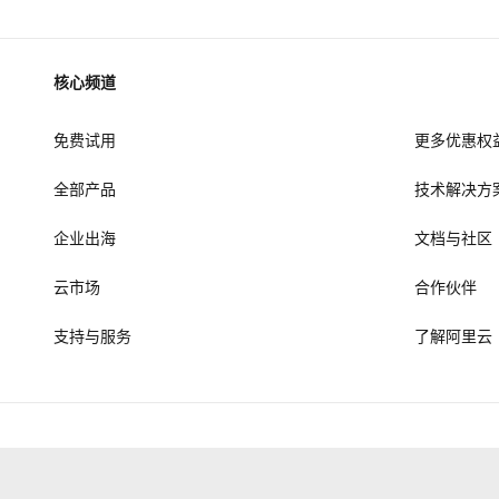
大数据开发治理平台 Data
AI 产品 免费试用
网络
安全
云开发大赛
Tableau 订阅
1亿+ 大模型 tokens 和 
可观测
入门学习赛
中间件
AI空中课堂在线直播课
核心频道
云防火墙
140+云产品 免费试用
大模型服务
上云与迁云
云原生的云上边界网络安全
产品新客免费试用，最长1
数据库
生态解决方案
免费试用
更多优惠权
千问AI平台-Token Plan
企业出海
大模型ACA认证体验
大数据计算
助力企业全员 AI 认知与能
行业生态解决方案
全部产品
技术解决方
政企业务
媒体服务
千问AI平台-模型体验
开发者生态解决方案
企业出海
文档与社区
在线体验全尺寸、多种模态
企业服务与云通信
AI 开发和 AI 应用解决
Happy 系列大模型
云市场
合作伙伴
域名与网站
支持与服务
了解阿里云
终端用户计算
Serverless
大模型解决方案
开发工具
快速部署 Dify，高效搭建 
迁移与运维管理