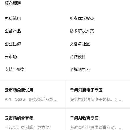
核心频道
免费试用
更多优惠权益
全部产品
技术解决方案
企业出海
文档与社区
云市场
合作伙伴
支持与服务
了解阿里云
云市场免费试用
千问消费电子专区
API、SaaS、服务类近万款商品免费试！
提供智能消费电子整机、原子能力等AI方案
云市场组合套餐
千问AI教育专区
一起买，更划算！更方便！
为教育行业提供课堂互动、课程制作等AI方案