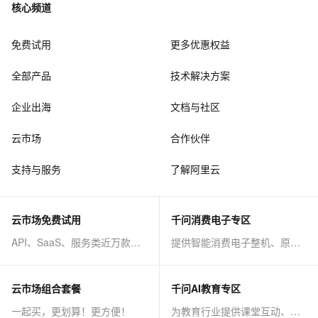
核心频道
免费试用
更多优惠权益
全部产品
技术解决方案
企业出海
文档与社区
云市场
合作伙伴
支持与服务
了解阿里云
云市场免费试用
千问消费电子专区
API、SaaS、服务类近万款商品免费试！
提供智能消费电子整机、原子能力等AI方案
云市场组合套餐
千问AI教育专区
一起买，更划算！更方便！
为教育行业提供课堂互动、课程制作等AI方案