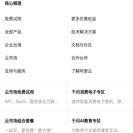
核心频道
免费试用
更多优惠权益
全部产品
技术解决方案
企业出海
文档与社区
云市场
合作伙伴
支持与服务
了解阿里云
云市场免费试用
千问消费电子专区
API、SaaS、服务类近万款商品免费试！
提供智能消费电子整机、原子能力等AI方案
云市场组合套餐
千问AI教育专区
一起买，更划算！更方便！
为教育行业提供课堂互动、课程制作等AI方案