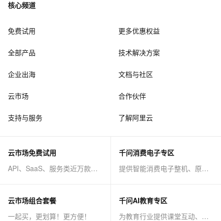
核心频道
免费试用
更多优惠权益
全部产品
技术解决方案
企业出海
文档与社区
云市场
合作伙伴
支持与服务
了解阿里云
云市场免费试用
千问消费电子专区
API、SaaS、服务类近万款商品免费试！
提供智能消费电子整机、原子能力等AI方案
云市场组合套餐
千问AI教育专区
一起买，更划算！更方便！
为教育行业提供课堂互动、课程制作等AI方案