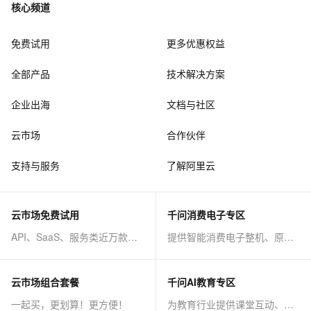
核心频道
免费试用
更多优惠权益
全部产品
技术解决方案
企业出海
文档与社区
云市场
合作伙伴
支持与服务
了解阿里云
云市场免费试用
千问消费电子专区
API、SaaS、服务类近万款商品免费试！
提供智能消费电子整机、原子能力等AI方案
云市场组合套餐
千问AI教育专区
一起买，更划算！更方便！
为教育行业提供课堂互动、课程制作等AI方案