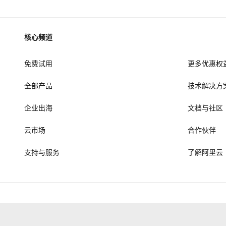
大数据开发治理平台 Data
AI 产品 免费试用
网络
安全
云开发大赛
Tableau 订阅
1亿+ 大模型 tokens 和 
可观测
入门学习赛
中间件
AI空中课堂在线直播课
核心频道
云防火墙
140+云产品 免费试用
大模型服务
上云与迁云
云原生的云上边界网络安全
产品新客免费试用，最长1
数据库
生态解决方案
免费试用
更多优惠权
千问AI平台-Token Plan
企业出海
大模型ACA认证体验
大数据计算
助力企业全员 AI 认知与能
行业生态解决方案
全部产品
技术解决方
政企业务
媒体服务
千问AI平台-模型体验
开发者生态解决方案
企业出海
文档与社区
在线体验全尺寸、多种模态
企业服务与云通信
AI 开发和 AI 应用解决
Happy 系列大模型
云市场
合作伙伴
域名与网站
支持与服务
了解阿里云
终端用户计算
Serverless
大模型解决方案
开发工具
快速部署 Dify，高效搭建 
迁移与运维管理