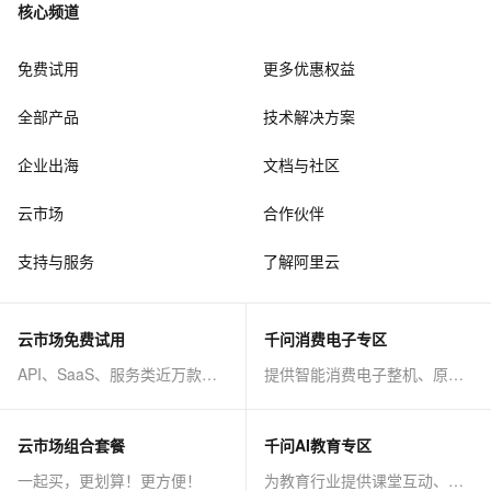
核心频道
免费试用
更多优惠权益
全部产品
技术解决方案
企业出海
文档与社区
云市场
合作伙伴
支持与服务
了解阿里云
云市场免费试用
千问消费电子专区
API、SaaS、服务类近万款商品免费试！
提供智能消费电子整机、原子能力等AI方案
云市场组合套餐
千问AI教育专区
一起买，更划算！更方便！
为教育行业提供课堂互动、课程制作等AI方案