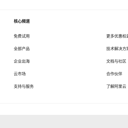
大数据开发治理平台 Data
AI 产品 免费试用
网络
安全
云开发大赛
Tableau 订阅
1亿+ 大模型 tokens 和 
可观测
入门学习赛
中间件
AI空中课堂在线直播课
核心频道
云防火墙
140+云产品 免费试用
大模型服务
上云与迁云
云原生的云上边界网络安全
产品新客免费试用，最长1
数据库
生态解决方案
免费试用
更多优惠权
千问AI平台-Token Plan
企业出海
大模型ACA认证体验
大数据计算
助力企业全员 AI 认知与能
行业生态解决方案
全部产品
技术解决方
政企业务
媒体服务
千问AI平台-模型体验
开发者生态解决方案
企业出海
文档与社区
在线体验全尺寸、多种模态
企业服务与云通信
AI 开发和 AI 应用解决
Happy 系列大模型
云市场
合作伙伴
域名与网站
支持与服务
了解阿里云
终端用户计算
Serverless
大模型解决方案
开发工具
快速部署 Dify，高效搭建 
迁移与运维管理