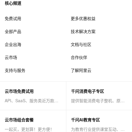
核心频道
免费试用
更多优惠权益
全部产品
技术解决方案
企业出海
文档与社区
云市场
合作伙伴
支持与服务
了解阿里云
云市场免费试用
千问消费电子专区
API、SaaS、服务类近万款商品免费试！
提供智能消费电子整机、原子能力等AI方案
云市场组合套餐
千问AI教育专区
一起买，更划算！更方便！
为教育行业提供课堂互动、课程制作等AI方案