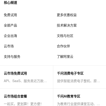
核心频道
免费试用
更多优惠权益
全部产品
技术解决方案
企业出海
文档与社区
云市场
合作伙伴
支持与服务
了解阿里云
云市场免费试用
千问消费电子专区
API、SaaS、服务类近万款商品免费试！
提供智能消费电子整机、原子能力等AI方案
云市场组合套餐
千问AI教育专区
一起买，更划算！更方便！
为教育行业提供课堂互动、课程制作等AI方案