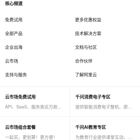
核心频道
免费试用
更多优惠权益
全部产品
技术解决方案
企业出海
文档与社区
云市场
合作伙伴
支持与服务
了解阿里云
云市场免费试用
千问消费电子专区
API、SaaS、服务类近万款商品免费试！
提供智能消费电子整机、原子能力等AI方案
云市场组合套餐
千问AI教育专区
一起买，更划算！更方便！
为教育行业提供课堂互动、课程制作等AI方案