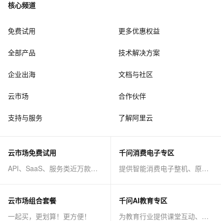
核心频道
免费试用
更多优惠权益
全部产品
技术解决方案
企业出海
文档与社区
云市场
合作伙伴
支持与服务
了解阿里云
云市场免费试用
千问消费电子专区
API、SaaS、服务类近万款商品免费试！
提供智能消费电子整机、原子能力等AI方案
云市场组合套餐
千问AI教育专区
一起买，更划算！更方便！
为教育行业提供课堂互动、课程制作等AI方案