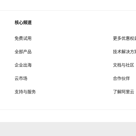
大数据开发治理平台 Data
AI 产品 免费试用
网络
安全
云开发大赛
Tableau 订阅
1亿+ 大模型 tokens 和 
可观测
入门学习赛
中间件
AI空中课堂在线直播课
核心频道
云防火墙
140+云产品 免费试用
大模型服务
上云与迁云
云原生的云上边界网络安全
产品新客免费试用，最长1
数据库
生态解决方案
免费试用
更多优惠权
千问AI平台-Token Plan
企业出海
大模型ACA认证体验
大数据计算
助力企业全员 AI 认知与能
行业生态解决方案
全部产品
技术解决方
政企业务
媒体服务
千问AI平台-模型体验
开发者生态解决方案
企业出海
文档与社区
在线体验全尺寸、多种模态
企业服务与云通信
AI 开发和 AI 应用解决
Happy 系列大模型
云市场
合作伙伴
域名与网站
支持与服务
了解阿里云
终端用户计算
Serverless
大模型解决方案
开发工具
快速部署 Dify，高效搭建 
迁移与运维管理