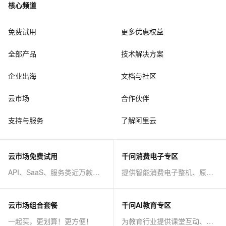
核心频道
免费试用
更多优惠权益
全部产品
技术解决方案
企业出海
文档与社区
云市场
合作伙伴
支持与服务
了解阿里云
云市场免费试用
千问消费电子专区
API、SaaS、服务类近万款商品免费试！
提供智能消费电子整机、原子能力等AI方案
云市场组合套餐
千问AI教育专区
一起买，更划算！更方便！
为教育行业提供课堂互动、课程制作等AI方案