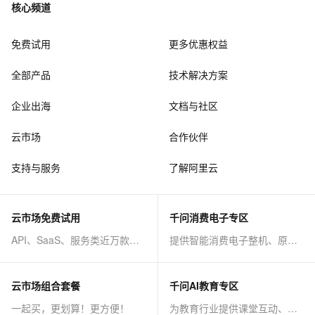
核心频道
免费试用
更多优惠权益
全部产品
技术解决方案
企业出海
文档与社区
云市场
合作伙伴
支持与服务
了解阿里云
云市场免费试用
千问消费电子专区
API、SaaS、服务类近万款商品免费试！
提供智能消费电子整机、原子能力等AI方案
云市场组合套餐
千问AI教育专区
一起买，更划算！更方便！
为教育行业提供课堂互动、课程制作等AI方案