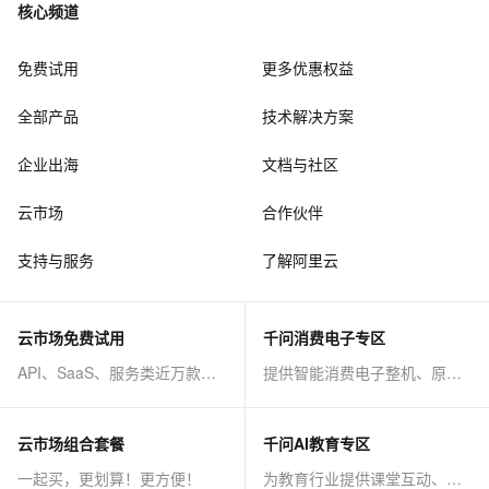
核心频道
免费试用
更多优惠权益
全部产品
技术解决方案
企业出海
文档与社区
云市场
合作伙伴
支持与服务
了解阿里云
云市场免费试用
千问消费电子专区
API、SaaS、服务类近万款商品免费试！
提供智能消费电子整机、原子能力等AI方案
云市场组合套餐
千问AI教育专区
一起买，更划算！更方便！
为教育行业提供课堂互动、课程制作等AI方案