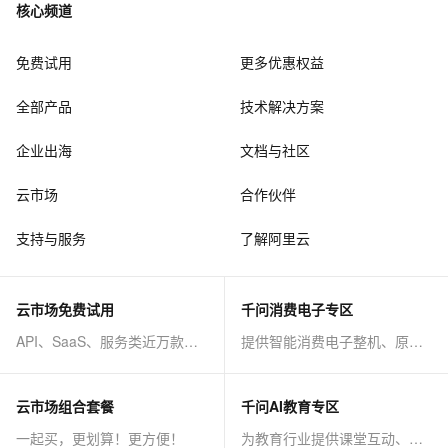
核心频道
免费试用
更多优惠权益
全部产品
技术解决方案
企业出海
文档与社区
云市场
合作伙伴
支持与服务
了解阿里云
云市场免费试用
千问消费电子专区
API、SaaS、服务类近万款商品免费试！
提供智能消费电子整机、原子能力等AI方案
云市场组合套餐
千问AI教育专区
一起买，更划算！更方便！
为教育行业提供课堂互动、课程制作等AI方案