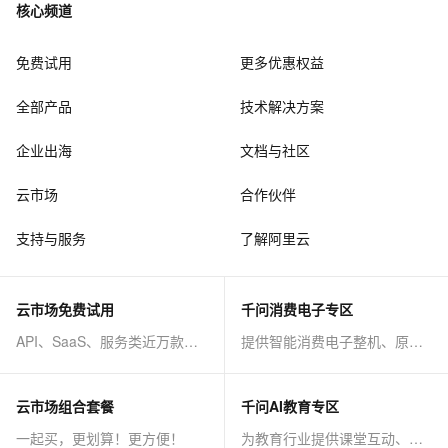
核心频道
免费试用
更多优惠权益
全部产品
技术解决方案
企业出海
文档与社区
云市场
合作伙伴
支持与服务
了解阿里云
云市场免费试用
千问消费电子专区
API、SaaS、服务类近万款商品免费试！
提供智能消费电子整机、原子能力等AI方案
云市场组合套餐
千问AI教育专区
一起买，更划算！更方便！
为教育行业提供课堂互动、课程制作等AI方案