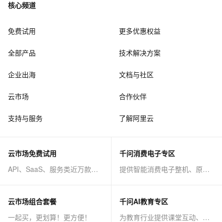
核心频道
免费试用
更多优惠权益
全部产品
技术解决方案
企业出海
文档与社区
云市场
合作伙伴
支持与服务
了解阿里云
云市场免费试用
千问消费电子专区
API、SaaS、服务类近万款商品免费试！
提供智能消费电子整机、原子能力等AI方案
云市场组合套餐
千问AI教育专区
一起买，更划算！更方便！
为教育行业提供课堂互动、课程制作等AI方案