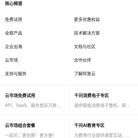
核心频道
免费试用
更多优惠权益
全部产品
技术解决方案
企业出海
文档与社区
云市场
合作伙伴
支持与服务
了解阿里云
云市场免费试用
千问消费电子专区
API、SaaS、服务类近万款商品免费试！
提供智能消费电子整机、原子能力等AI方案
云市场组合套餐
千问AI教育专区
一起买，更划算！更方便！
为教育行业提供课堂互动、课程制作等AI方案