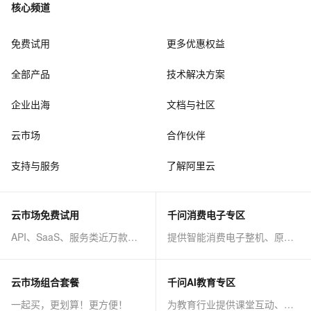
核心频道
免费试用
更多优惠权益
全部产品
技术解决方案
企业出海
文档与社区
云市场
合作伙伴
支持与服务
了解阿里云
云市场免费试用
千问消费电子专区
API、SaaS、服务类近万款商品免费试！
提供智能消费电子整机、原子能力等AI方案
云市场组合套餐
千问AI教育专区
一起买，更划算！更方便！
为教育行业提供课堂互动、课程制作等AI方案