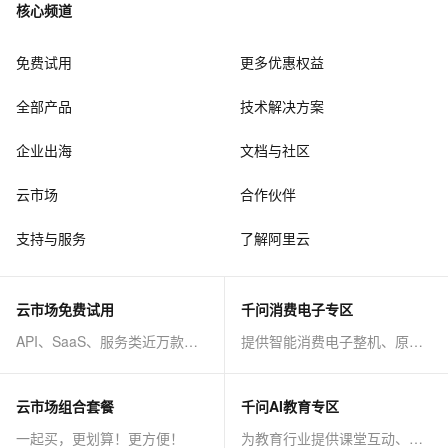
核心频道
免费试用
更多优惠权益
全部产品
技术解决方案
企业出海
文档与社区
云市场
合作伙伴
支持与服务
了解阿里云
云市场免费试用
千问消费电子专区
API、SaaS、服务类近万款商品免费试！
提供智能消费电子整机、原子能力等AI方案
云市场组合套餐
千问AI教育专区
一起买，更划算！更方便！
为教育行业提供课堂互动、课程制作等AI方案