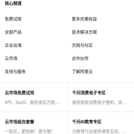
核心频道
免费试用
更多优惠权益
全部产品
技术解决方案
企业出海
文档与社区
云市场
合作伙伴
支持与服务
了解阿里云
云市场免费试用
千问消费电子专区
API、SaaS、服务类近万款商品免费试！
提供智能消费电子整机、原子能力等AI方案
云市场组合套餐
千问AI教育专区
一起买，更划算！更方便！
为教育行业提供课堂互动、课程制作等AI方案