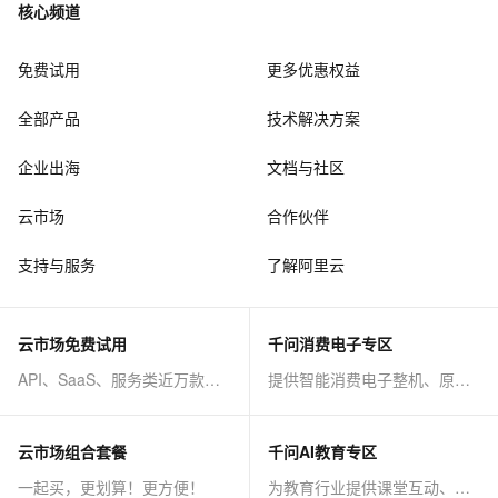
核心频道
免费试用
更多优惠权益
全部产品
技术解决方案
企业出海
文档与社区
云市场
合作伙伴
支持与服务
了解阿里云
云市场免费试用
千问消费电子专区
API、SaaS、服务类近万款商品免费试！
提供智能消费电子整机、原子能力等AI方案
云市场组合套餐
千问AI教育专区
一起买，更划算！更方便！
为教育行业提供课堂互动、课程制作等AI方案