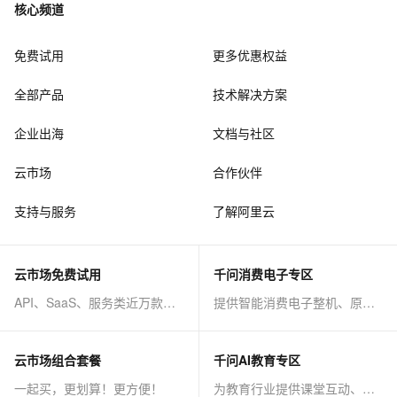
核心频道
免费试用
更多优惠权益
全部产品
技术解决方案
企业出海
文档与社区
云市场
合作伙伴
支持与服务
了解阿里云
云市场免费试用
千问消费电子专区
API、SaaS、服务类近万款商品免费试！
提供智能消费电子整机、原子能力等AI方案
云市场组合套餐
千问AI教育专区
一起买，更划算！更方便！
为教育行业提供课堂互动、课程制作等AI方案