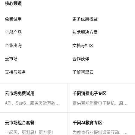
核心频道
免费试用
更多优惠权益
全部产品
技术解决方案
企业出海
文档与社区
云市场
合作伙伴
支持与服务
了解阿里云
云市场免费试用
千问消费电子专区
API、SaaS、服务类近万款商品免费试！
提供智能消费电子整机、原子能力等AI方案
云市场组合套餐
千问AI教育专区
一起买，更划算！更方便！
为教育行业提供课堂互动、课程制作等AI方案