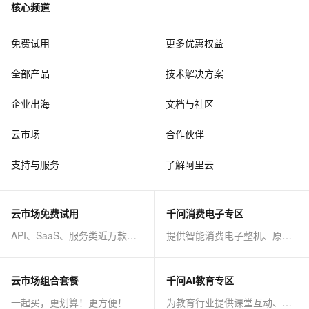
核心频道
免费试用
更多优惠权益
全部产品
技术解决方案
企业出海
文档与社区
云市场
合作伙伴
支持与服务
了解阿里云
云市场免费试用
千问消费电子专区
API、SaaS、服务类近万款商品免费试！
提供智能消费电子整机、原子能力等AI方案
云市场组合套餐
千问AI教育专区
一起买，更划算！更方便！
为教育行业提供课堂互动、课程制作等AI方案